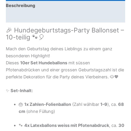
Beschreibung
Zusätzliche Information
🎉 Hundegeburtstags-Party Ballonset –
10-teilig 🐾🎈
Mach den Geburtstag deines Lieblings zu einem ganz
besonderen Highlight!
Dieses
10er Set Hundeballons
mit süssen
Pfotenabdrücken und einer grossen Geburtstagszahl ist die
perfekte Dekoration für die Party deines Vierbeiners. 🐶💖
✨
Set-Inhalt:
🎂
1x Zahlen-Folienballon
(Zahl wählbar
1–9
), ca.
68
cm
(ohne Füllung)
🐾
4x Latexballons weiss mit Pfotenabdruck
, ca.
30