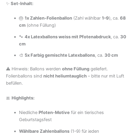
✨
Set-Inhalt:
🎂
1x Zahlen-Folienballon
(Zahl wählbar
1–9
), ca.
68
cm
(ohne Füllung)
🐾
4x Latexballons weiss mit Pfotenabdruck
, ca.
30
cm
🎨
5x Farbig gemischte Latexballons
, ca.
30 cm
⚠️ Hinweis: Ballons werden
ohne Füllung
geliefert.
Folienballons sind
nicht heliumtauglich
– bitte nur mit Luft
befüllen.
🎀
Highlights:
Niedliche
Pfoten-Motive
für ein tierisches
Geburtstagsfest
Wählbare Zahlenballons
(1–9) für jeden