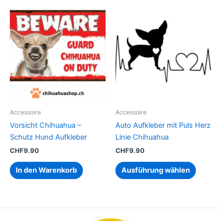
Dieses
Produk
weist
mehrer
Variant
auf.
Die
Option
können
Accessoire
Accessoire
auf
Vorsicht Chihuahua –
Auto Aufkleber mit Puls Herz
der
Schutz Hund Aufkleber
Linie Chihuahua
Produkt
CHF
9.90
CHF
9.90
gewähl
werden
In den Warenkorb
Ausführung wählen