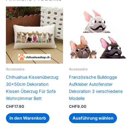
Dieses
Produk
weist
mehrer
Variant
auf.
Die
Option
können
Accessoire
Accessoire
auf
Chihuahua Kissenüberzug
Französische Bulldogge
der
30x50cm Dekoration
Aufkleber Autofenster
Produkt
Kissen Überzug Für Sofa
Dekoration 3 verschiedene
gewähl
Wohnzimmer Bett
Modelle
werden
CHF
17.90
CHF
9.00
In den Warenkorb
Ausführung wählen