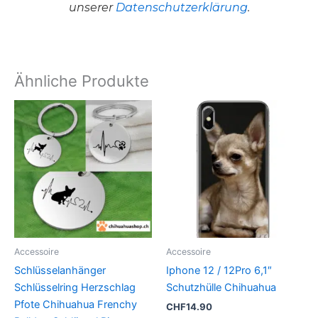
unserer
Datenschutzerklärung
.
Ähnliche Produkte
Dieses
Produkt
weist
mehrere
Varianten
auf.
Die
Optionen
können
Accessoire
Accessoire
auf
Schlüsselanhänger
Iphone 12 / 12Pro 6,1″
der
Schlüsselring Herzschlag
Schutzhülle Chihuahua
Produktseite
Pfote Chihuahua Frenchy
CHF
14.90
gewählt