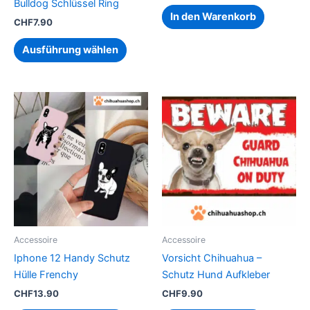
Bulldog Schlüssel Ring
werden
In den Warenkorb
CHF
7.90
Ausführung wählen
Dieses
Produkt
weist
mehrere
Varianten
auf.
Die
Optionen
können
Accessoire
Accessoire
auf
Iphone 12 Handy Schutz
Vorsicht Chihuahua –
der
Hülle Frenchy
Schutz Hund Aufkleber
Produktseite
CHF
13.90
CHF
9.90
gewählt