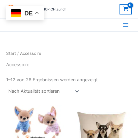
Nach
Zum
Aktualität
CHIHUAHUASHOP.CH Zürich
sortiert
Inhalt
DE
springen
Start
/ Accessoire
Accessoire
1–12 von 26 Ergebnissen werden angezeigt
Dieses
Produkt
weist
mehrere