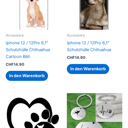
Accessoire
Accessoire
Iphone 12 / 12Pro 6,1″
Iphone 12 / 12Pro 6,1″
Schutzhülle Chihuahua
Schutzhülle Chihuahua
Cartoon Bild
CHF
14.90
CHF
14.90
In den Warenkorb
In den Warenkorb
Dieses
Dieses
Produkt
Produk
weist
weist
mehrere
mehrer
Varianten
Variant