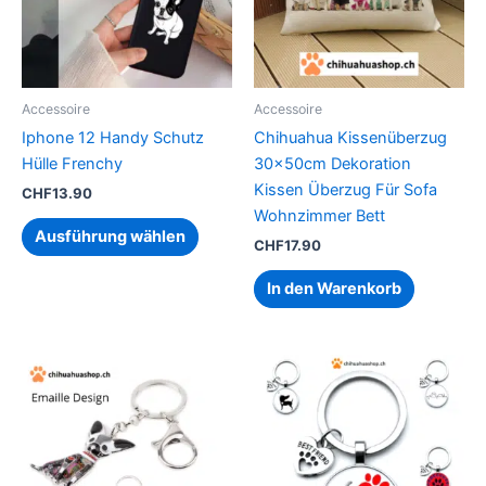
auf.
Die
Optionen
können
Accessoire
Accessoire
auf
Iphone 12 Handy Schutz
Chihuahua Kissenüberzug
der
Hülle Frenchy
30x50cm Dekoration
Produktseite
Kissen Überzug Für Sofa
CHF
13.90
gewählt
Wohnzimmer Bett
werden
Ausführung wählen
CHF
17.90
In den Warenkorb
Dieses
Dieses
Produkt
Produk
weist
weist
mehrere
mehrer
Varianten
Variant