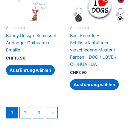
auf.
auf.
Die
Die
Optionen
Option
können
können
Accessoire
Accessoire
auf
auf
Bonsy Design Schlüssel
Best Friends –
der
der
Anhänger Chihuahua
Schlüsselanhänger
Produktseite
Produkt
Emaille
verschiedene Muster /
gewählt
gewähl
Farben – DOG / LOVE /
CHF
13.90
werden
werden
CHIHUAHUA
Ausführung wählen
CHF
7.90
Ausführung wählen
1
2
3
→