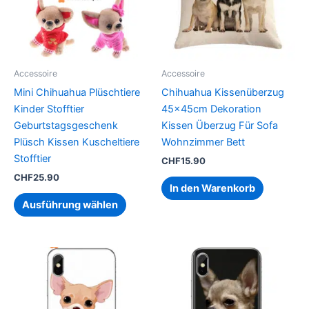
Varianten
auf.
Die
Optionen
können
Accessoire
Accessoire
auf
Mini Chihuahua Plüschtiere
Chihuahua Kissenüberzug
der
Kinder Stofftier
45x45cm Dekoration
Produktseite
Geburtstagsgeschenk
Kissen Überzug Für Sofa
gewählt
Plüsch Kissen Kuscheltiere
Wohnzimmer Bett
werden
Stofftier
CHF
15.90
CHF
25.90
In den Warenkorb
Ausführung wählen