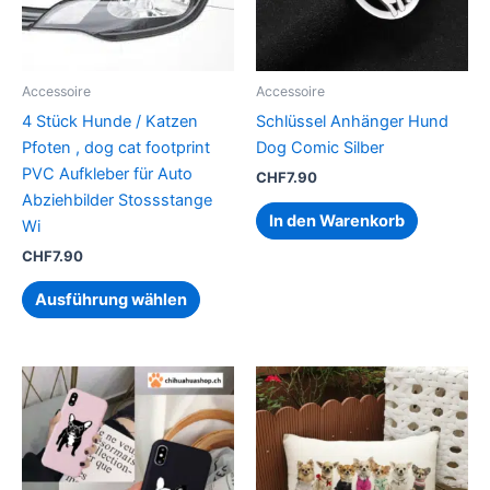
auf.
Die
Optionen
können
Accessoire
Accessoire
auf
4 Stück Hunde / Katzen
Schlüssel Anhänger Hund
der
Pfoten , dog cat footprint
Dog Comic Silber
Produktseite
PVC Aufkleber für Auto
CHF
7.90
gewählt
Abziehbilder Stossstange
werden
In den Warenkorb
Wi
CHF
7.90
Ausführung wählen
Dieses
Produkt
weist
mehrere
Varianten