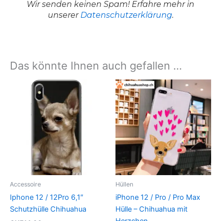
Wir senden keinen Spam! Erfahre mehr in
unserer
Datenschutzerklärung
.
Das könnte Ihnen auch gefallen …
Dieses
Produk
weist
mehrer
Variant
auf.
Die
Option
können
Accessoire
Hüllen
auf
Iphone 12 / 12Pro 6,1″
iPhone 12 / Pro / Pro Max
der
Schutzhülle Chihuahua
Hülle – Chihuahua mit
Produkt