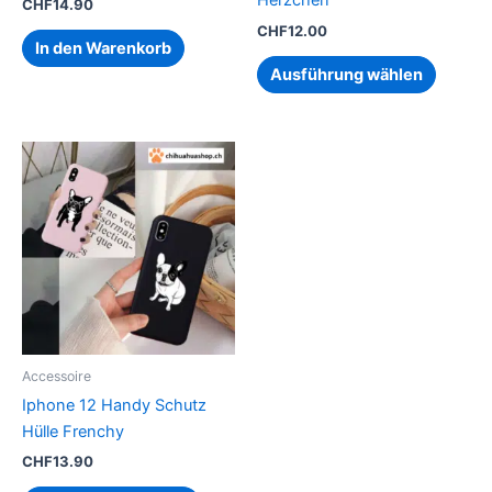
Herzchen
CHF
14.90
gewähl
CHF
12.00
werden
In den Warenkorb
Ausführung wählen
Dieses
Produkt
weist
mehrere
Varianten
auf.
Die
Optionen
können
Accessoire
auf
Iphone 12 Handy Schutz
der
Hülle Frenchy
Produktseite
CHF
13.90
gewählt