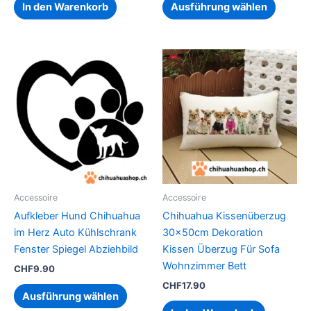
werden
In den Warenkorb
Ausführung wählen
Dieses
Produkt
weist
mehrere
Varianten
auf.
Die
Optionen
können
Accessoire
Accessoire
auf
Aufkleber Hund Chihuahua
Chihuahua Kissenüberzug
der
im Herz Auto Kühlschrank
30x50cm Dekoration
Produktseite
Fenster Spiegel Abziehbild
Kissen Überzug Für Sofa
gewählt
Wohnzimmer Bett
CHF
9.90
werden
CHF
17.90
Ausführung wählen