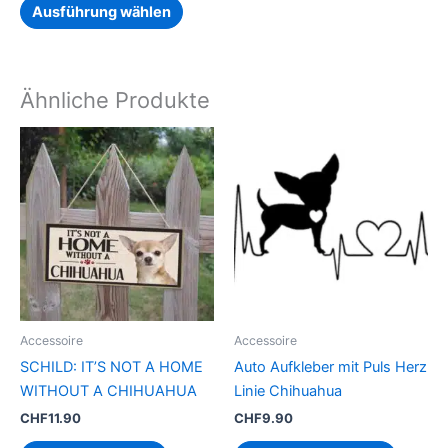
werden
Ausführung wählen
Ähnliche Produkte
Dieses
Produk
weist
mehrer
Variant
auf.
Die
Option
können
Accessoire
Accessoire
auf
SCHILD: IT’S NOT A HOME
Auto Aufkleber mit Puls Herz
der
WITHOUT A CHIHUAHUA
Linie Chihuahua
Produkt
CHF
11.90
CHF
9.90
gewähl