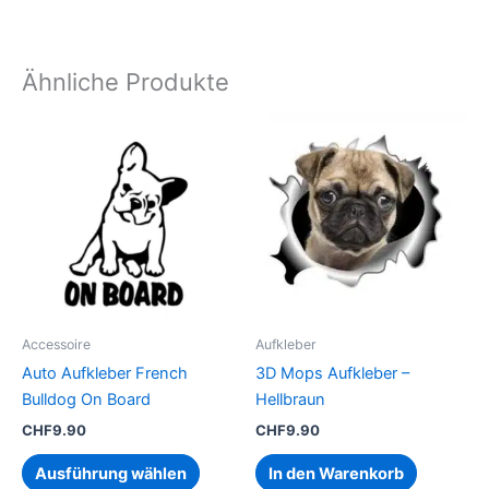
Ähnliche Produkte
Dieses
Produkt
weist
mehrere
Varianten
auf.
Die
Optionen
können
Accessoire
Aufkleber
auf
Auto Aufkleber French
3D Mops Aufkleber –
der
Bulldog On Board
Hellbraun
Produktseite
CHF
9.90
CHF
9.90
gewählt
werden
Ausführung wählen
In den Warenkorb