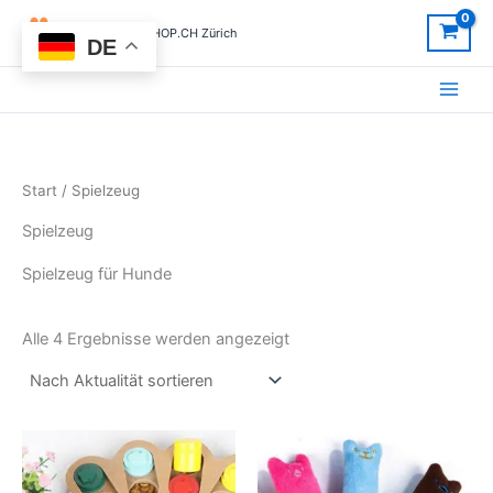
Nach
Zum
Aktualität
CHIHUAHUASHOP.CH Zürich
sortiert
Inhalt
DE
springen
Start
/ Spielzeug
Spielzeug
Spielzeug für Hunde
Alle 4 Ergebnisse werden angezeigt
Dieses
Produk