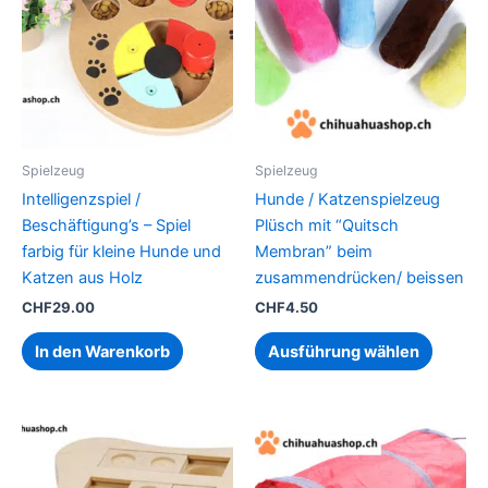
weist
mehrer
Variant
auf.
Die
Option
können
Spielzeug
Spielzeug
auf
Intelligenzspiel /
Hunde / Katzenspielzeug
der
Beschäftigung’s – Spiel
Plüsch mit “Quitsch
Produkt
farbig für kleine Hunde und
Membran” beim
gewähl
Katzen aus Holz
zusammendrücken/ beissen
werden
CHF
29.00
CHF
4.50
In den Warenkorb
Ausführung wählen